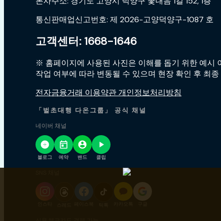
본사주소: 경기도 고양시 덕양구 꽃내음 1길 152, 1층
통신판매업신고번호: 제 2026-고양덕양구-1087 호
고객센터: 1668-1646
※ 홈페이지에 사용된 사진은 이해를 돕기 위한 예시 이
작업 여부에 따라 변동될 수 있으며 현장 확인 후 최종
전자금융거래 이용약관 개인정보처리방침
「벌초대행 다온그룹」 공식 채널
네이버 채널
블로그
예약
밴드
클립
SNS 채널
인스타
페이스북
카카오톡
구글
스레드
틱톡
신용·체크카드 결제 가능