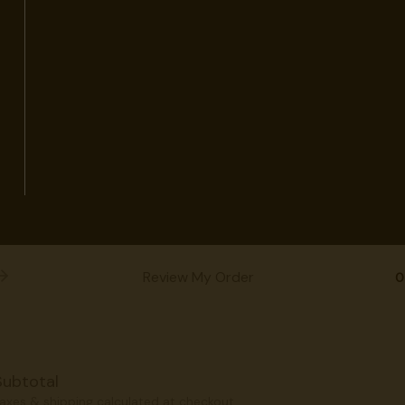
Review My Order
0
Subtotal
axes & shipping calculated at checkout