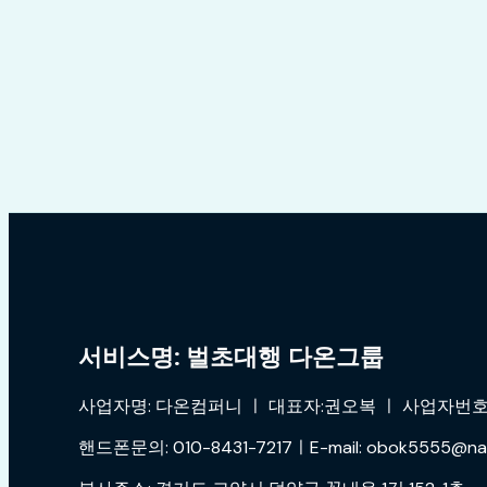
서비스명: 벌초대행 다온그룹
사업자명: 다온컴퍼니 ㅣ 대표자:권오복 ㅣ 사업자번호:4
핸드폰문의: 010-8431-7217ㅣE-mail: obok5555@na