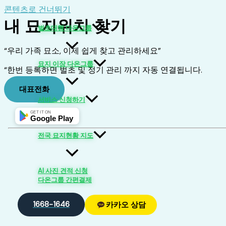
콘텐츠로 건너뛰기
내 묘지위치 찾기
벌초대행 다온그룹
“우리 가족 묘소, 이제 쉽게 찾고 관리하세요”
묘지 이장 다온그룹
“한번 등록하면 벌초 및 정기 관리 까지 자동 연결됩니다.
대표전화
서비스 신청하기
GET IT ON
Google Play
전국 묘지현황 지도
AI 사진 견적 신청
다온그룹 간편결제
1668-1646
카카오 상담