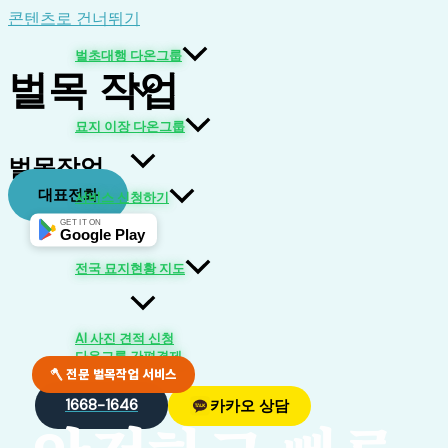
콘텐츠로 건너뛰기
벌초대행 다온그룹
벌목 작업
묘지 이장 다온그룹
벌목작업
대표전화
서비스 신청하기
GET IT ON
Google Play
전국 묘지현황 지도
AI 사진 견적 신청
다온그룹 간편결제
🪓 전문 벌목작업 서비스
1668-1646
카카오 상담