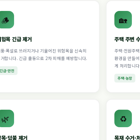
🪵
🏡
위험목 긴급 제거
주택 주변 
풍·폭설로 쓰러지거나 기울어진 위험목을 신속히
주택·전원주택
거합니다. 긴급 출동으로 2차 피해를 예방합니다.
환경을 만들어
게 처리합니다
긴급·안전
주택·농장
🌿
♻️
잡목·덤불 제거
목재 수거·