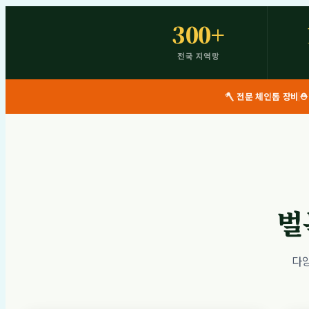
300+
전국 지역망
🪓 전문 체인톱 장비
⛑
벌
다