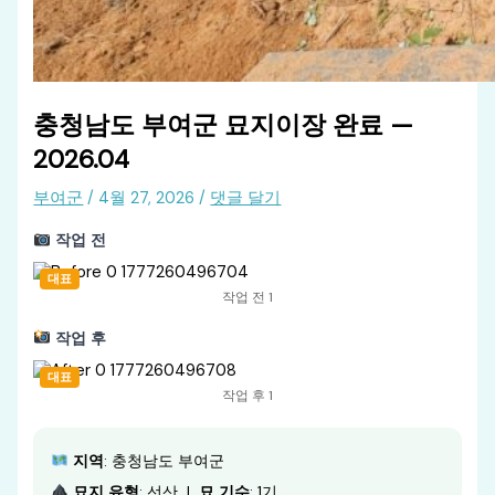
충청남도 부여군 묘지이장 완료 —
2026.04
부여군
/
4월 27, 2026
/
댓글 달기
작업 전
대표
작업 전 1
작업 후
대표
작업 후 1
지역
: 충청남도 부여군
묘지 유형
: 선산 |
묘 기수
: 1기