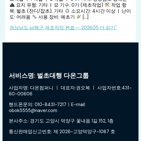
묘지 유형: 기타 | 묘 기수: 0기 (제초작업)
작업 항
목: 벌초 (잔디/잡초), 기타
소요시간: 4시간 이상 | 난이
도: 어려움
사용 장비: 예초기
[…]
경상남도 남해군 제초작업 완료 — 2026.05
더 읽기"
서비스명: 벌초대행 다온그룹
사업자명: 다온컴퍼니 ㅣ 대표자:권오복 ㅣ 사업자번호:431-
60-00606
핸드폰문의: 010-8431-7217ㅣE-mail:
obok5555@naver.com
본사주소: 경기도 고양시 덕양구 꽃내음 1길 152, 1층
통신판매업신고번호: 제 2026-고양덕양구-1087 호