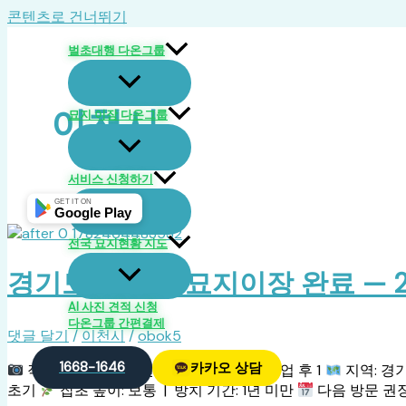
콘텐츠로 건너뛰기
벌초대행 다온그룹
이천시
묘지 이장 다온그룹
서비스 신청하기
GET IT ON
Google Play
전국 묘지현황 지도
경기도 이천시 묘지이장 완료 — 20
AI 사진 견적 신청
다온그룹 간편결제
댓글 달기
/
이천시
/
obok5
1668-1646
카카오 상담
작업 전 대표작업 전 1
작업 후 대표작업 후 1
지역: 경
초기
잡초 높이: 보통 | 방치 기간: 1년 미만
다음 방문 권장