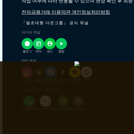
작업 여부에 따라 변동될 수 있으며 현장 확인 후 최종
전자금융거래 이용약관 개인정보처리방침
「벌초대행 다온그룹」 공식 채널
네이버 채널
블로그
예약
밴드
클립
SNS 채널
인스타
페이스북
카카오톡
구글
스레드
틱톡
신용·체크카드 결제 가능
N
pay
+
네이버페이
토스페이먼츠
SSL 안전결제
카드결제