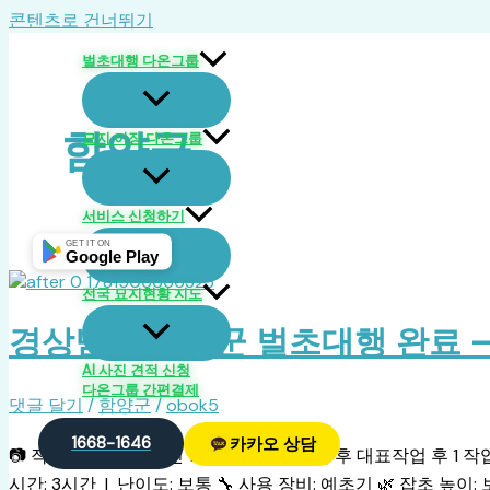
콘텐츠로 건너뛰기
벌초대행 다온그룹
함양군
묘지 이장 다온그룹
서비스 신청하기
GET IT ON
Google Play
전국 묘지현황 지도
경상남도 함양군 벌초대행 완료 — 2
AI 사진 견적 신청
다온그룹 간편결제
댓글 달기
/
함양군
/
obok5
1668-1646
카카오 상담
📷 작업 전 대표작업 전 1 작업 전 2 📸 작업 후 대표작업 후 1 작업
시간: 3시간 | 난이도: 보통 🔧 사용 장비: 예초기 🌿 잡초 높이: 보