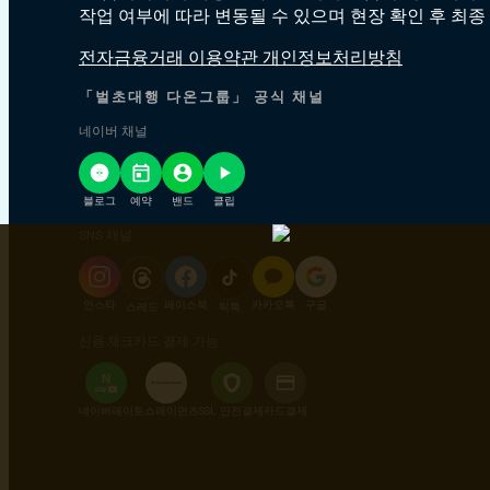
작업 여부에 따라 변동될 수 있으며 현장 확인 후 최종
전자금융거래 이용약관 개인정보처리방침
「벌초대행 다온그룹」 공식 채널
네이버 채널
블로그
예약
밴드
클립
SNS 채널
인스타
페이스북
카카오톡
구글
스레드
틱톡
신용·체크카드 결제 가능
N
pay
+
네이버페이
토스페이먼츠
SSL 안전결제
카드결제