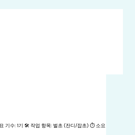
 기수: 1기 🛠️ 작업 항목: 벌초 (잔디/잡초) ⏱️ 소요