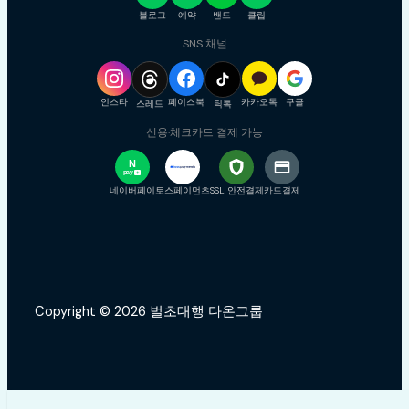
블로그
예약
밴드
클립
SNS 채널
인스타
페이스북
카카오톡
구글
스레드
틱톡
신용·체크카드 결제 가능
N
pay
+
네이버페이
토스페이먼츠
SSL 안전결제
카드결제
Copyright © 2026 벌초대행 다온그룹