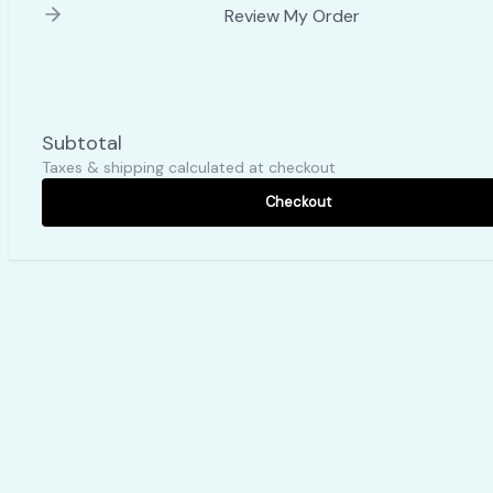
Review My Order
Subtotal
Taxes & shipping calculated at checkout
Checkout