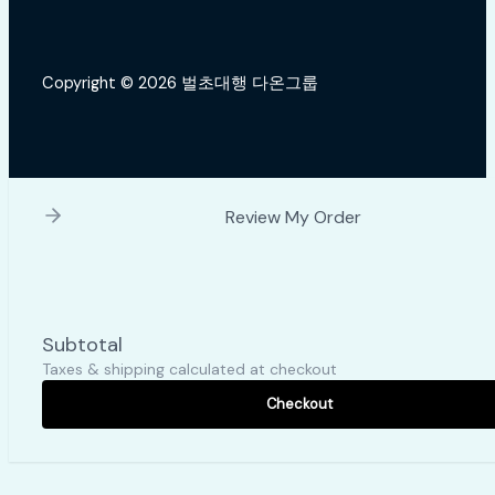
Copyright © 2026 벌초대행 다온그룹
Review My Order
Subtotal
Taxes & shipping calculated at checkout
Checkout