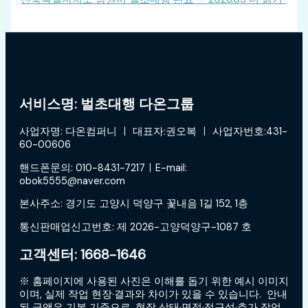
서비스명: 벌초대행 다온그룹
사업자명: 다온컴퍼니 ㅣ 대표자:권오복 ㅣ 사업자번호:431-
60-00606
핸드폰문의: 010-8431-7217ㅣE-mail:
obok5555@naver.com
본사주소: 경기도 고양시 덕양구 꽃내음 1길 152, 1층
통신판매업신고번호: 제 2026-고양덕양구-1087 호
고객센터: 1668-1646
※ 홈페이지에 사용된 사진은 이해를 돕기 위한 예시 이미지
이며, 실제 작업 현장·결과와 차이가 있을 수 있습니다. 안내
된 금액은 기본 기준으로, 현장 상태·면적·접근성·추가 작업