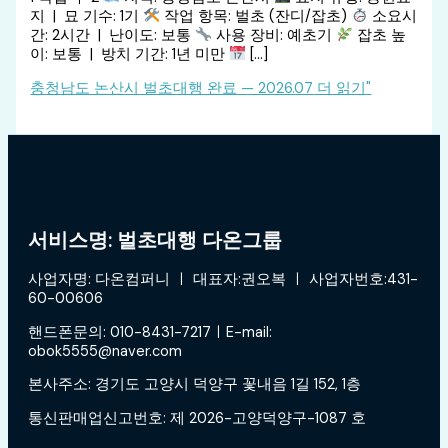
지 | 묘 기수: 1기
작업 항목: 벌초 (잔디/잡초)
소요시
간: 2시간 | 난이도: 보통
사용 장비: 예초기
잡초 높
이: 보통 | 방치 기간: 1년 미만
[…]
충청남도 논산시 벌초대행 완료 — 2026.07
더 읽기"
서비스명: 벌초대행 다온그룹
사업자명: 다온컴퍼니 ㅣ 대표자:권오복 ㅣ 사업자번호:431-
60-00606
핸드폰문의: 010-8431-7217ㅣE-mail:
obok5555@naver.com
본사주소: 경기도 고양시 덕양구 꽃내음 1길 152, 1층
통신판매업신고번호: 제 2026-고양덕양구-1087 호