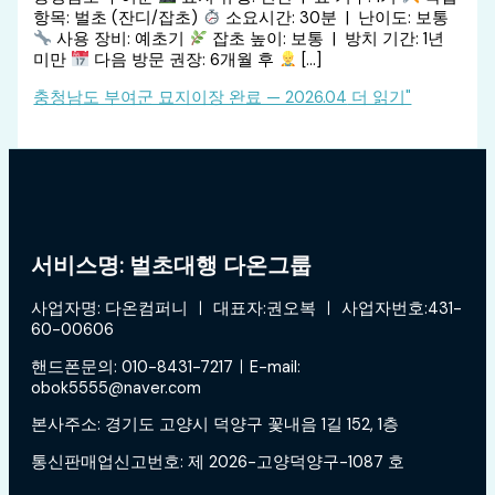
항목: 벌초 (잔디/잡초)
소요시간: 30분 | 난이도: 보통
사용 장비: 예초기
잡초 높이: 보통 | 방치 기간: 1년
미만
다음 방문 권장: 6개월 후
[…]
충청남도 부여군 묘지이장 완료 — 2026.04
더 읽기"
서비스명: 벌초대행 다온그룹
사업자명: 다온컴퍼니 ㅣ 대표자:권오복 ㅣ 사업자번호:431-
60-00606
핸드폰문의: 010-8431-7217ㅣE-mail:
obok5555@naver.com
본사주소: 경기도 고양시 덕양구 꽃내음 1길 152, 1층
통신판매업신고번호: 제 2026-고양덕양구-1087 호