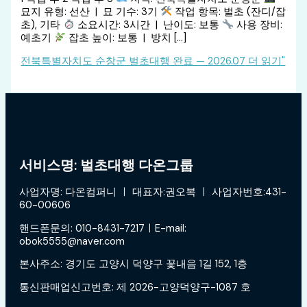
묘지 유형: 선산 | 묘 기수: 3기
작업 항목: 벌초 (잔디/잡
초), 기타
소요시간: 3시간 | 난이도: 보통
사용 장비:
예초기
잡초 높이: 보통 | 방치 […]
전북특별자치도 순창군 벌초대행 완료 — 2026.07
더 읽기"
서비스명: 벌초대행 다온그룹
사업자명: 다온컴퍼니 ㅣ 대표자:권오복 ㅣ 사업자번호:431-
60-00606
핸드폰문의: 010-8431-7217ㅣE-mail:
obok5555@naver.com
본사주소: 경기도 고양시 덕양구 꽃내음 1길 152, 1층
통신판매업신고번호: 제 2026-고양덕양구-1087 호