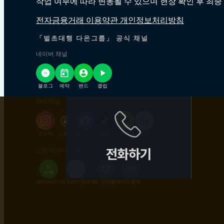
작업 여부에 따라 변동될 수 있으며 현장 확인 후 최종
전자금융거래 이용약관 개인정보처리방침
「벌초대행 다온그룹」 공식 채널
네이버 채널
블로그
예약
밴드
클립
SNS 채널
인스타
페이스북
카카오톡
구글
스레드
틱톡
신용·체크카드 결제 가능
N
pay
+
네이버페이
토스페이먼츠
SSL 안전결제
카드결제