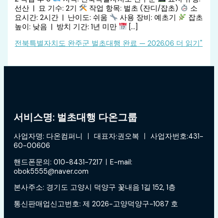
선산 | 묘 기수: 2기
작업 항목: 벌초 (잔디/잡초)
소
요시간: 2시간 | 난이도: 쉬움
사용 장비: 예초기
잡초
높이: 낮음 | 방치 기간: 1년 미만
[…]
전북특별자치도 완주군 벌초대행 완료 — 2026.06
더 읽기"
서비스명: 벌초대행 다온그룹
사업자명: 다온컴퍼니 ㅣ 대표자:권오복 ㅣ 사업자번호:431-
60-00606
핸드폰문의: 010-8431-7217ㅣE-mail:
obok5555@naver.com
본사주소: 경기도 고양시 덕양구 꽃내음 1길 152, 1층
통신판매업신고번호: 제 2026-고양덕양구-1087 호