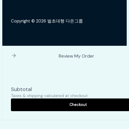
Copyright © 2026 벌초대행 다온그룹
Review My Order
Subtotal
Taxes & shipping calculated at checkout
Checkout