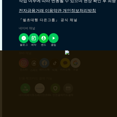
작업 여부에 따라 변동될 수 있으며 현장 확인 후 최종
전자금융거래 이용약관 개인정보처리방침
「벌초대행 다온그룹」 공식 채널
네이버 채널
블로그
예약
밴드
클립
SNS 채널
인스타
페이스북
카카오톡
구글
스레드
틱톡
신용·체크카드 결제 가능
N
pay
+
네이버페이
토스페이먼츠
SSL 안전결제
카드결제