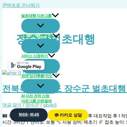
콘텐츠로 건너뛰기
벌초대행 다온그룹
장수군벌초대행
묘지 이장 다온그룹
서비스 신청하기
GET IT ON
Google Play
전국 묘지현황 지도
전북특별자치도 장수군 벌초대행 완료
AI 사진 견적 신청
다온그룹 간편결제
댓글 달기
/
장수군
/
obok5
1668-1646
카카오 상담
작업 전 대표작업 전 1 작업 전 2
작업 후 대표작업 후 1 작
시간: 3시간 | 난이도: 보통
사용 장비: 예초기
잡초 높이: 