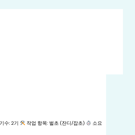
 기수: 2기
작업 항목: 벌초 (잔디/잡초)
소요