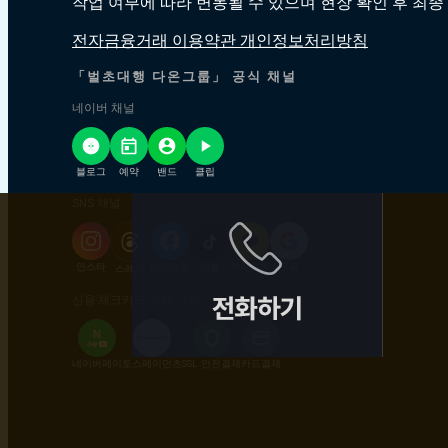
작업 여부에 따라 변동될 수 있으며 현장 확인 후 최종
전자금융거래 이용약관 개인정보처리방침
「벌초대행 다온그룹」 공식 채널
네이버 채널
블로그
예약
밴드
클립
SNS 채널
인스타
페이스북
카카오톡
구글
스레드
틱톡
신용·체크카드 결제 가능
N
pay
+
네이버페이
토스페이먼츠
SSL 안전결제
카드결제