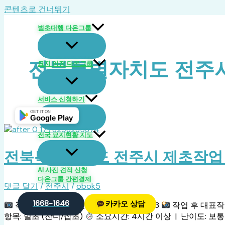
콘텐츠로 건너뛰기
벌초대행 다온그룹
전북특별자치도 전주
묘지 이장 다온그룹
서비스 신청하기
GET IT ON
Google Play
전국 묘지현황 지도
전북특별자치도 전주시 제초작업 완료
AI 사진 견적 신청
다온그룹 간편결제
댓글 달기
/
전주시
/
obok5
1668-1646
카카오 상담
작업 전 대표작업 전 1 작업 전 2 작업 전 3
작업 후 대표작업
항목: 벌초 (잔디/잡초)
소요시간: 4시간 이상 | 난이도: 보