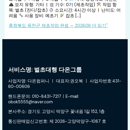
묘지 유형: 기타 | 묘 기수: 0기 (제초작업)
작업 항
목: 벌초 (잔디/잡초)
소요시간: 4시간 이상 | 난이도: 어
려움
사용 장비: 예초기
잡초 […]
충청북도 옥천군 제초작업 완료 — 2026.06
더 읽기"
서비스명: 벌초대행 다온그룹
사업자명: 다온컴퍼니 ㅣ 대표자:권오복 ㅣ 사업자번호:431-
60-00606
핸드폰문의: 010-8431-7217ㅣE-mail:
obok5555@naver.com
본사주소: 경기도 고양시 덕양구 꽃내음 1길 152, 1층
통신판매업신고번호: 제 2026-고양덕양구-1087 호