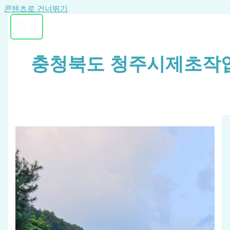
콘텐츠로 건너뛰기
충청북도 청주시제초작