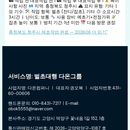
작업 전 대표작업 전 1
작업 후 대표작업 후 1
특이
사항 사진
지역: 충청북도 청주시
묘지 유형: 기타 |
묘 기수:
작업 항목: 벌초 (잔디/잡초), 기타
소요시간:
3시간 | 난이도: 보통
사용 장비: 예초기+전정가위
잡초 높이: 보통 | 방치 기간: 1년 미만
다음 방문 권장:
충청북도 청주시 제초작업 완료 — 2026.06
더 읽기"
서비스명: 벌초대행 다온그룹
사업자명: 다온컴퍼니 ㅣ 대표자:권오복 ㅣ 사업자번호:431-
60-00606
핸드폰문의: 010-8431-7217ㅣE-mail:
obok5555@naver.com
본사주소: 경기도 고양시 덕양구 꽃내음 1길 152, 1층
통신판매업신고번호: 제 2026-고양덕양구-1087 호