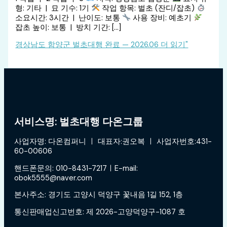
형: 기타 | 묘 기수: 1기
작업 항목: 벌초 (잔디/잡초)
소요시간: 3시간 | 난이도: 보통
사용 장비: 예초기
잡초 높이: 보통 | 방치 기간: […]
경상남도 함양군 벌초대행 완료 — 2026.06
더 읽기"
서비스명: 벌초대행 다온그룹
사업자명: 다온컴퍼니 ㅣ 대표자:권오복 ㅣ 사업자번호:431-
60-00606
핸드폰문의: 010-8431-7217ㅣE-mail:
obok5555@naver.com
본사주소: 경기도 고양시 덕양구 꽃내음 1길 152, 1층
통신판매업신고번호: 제 2026-고양덕양구-1087 호