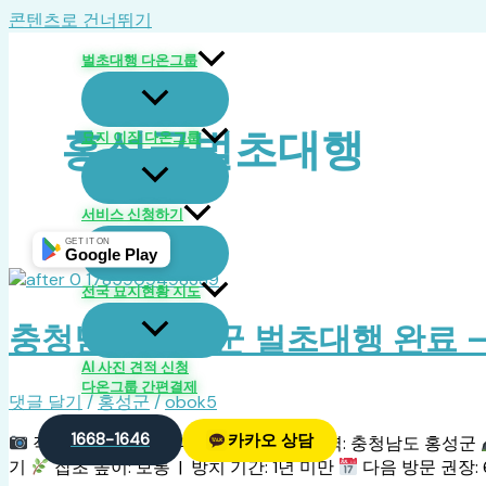
콘텐츠로 건너뛰기
벌초대행 다온그룹
홍성군벌초대행
묘지 이장 다온그룹
서비스 신청하기
GET IT ON
Google Play
전국 묘지현황 지도
충청남도 홍성군 벌초대행 완료 — 2
AI 사진 견적 신청
다온그룹 간편결제
댓글 달기
/
홍성군
/
obok5
1668-1646
카카오 상담
작업 전
작업 후 대표작업 후 1
지역: 충청남도 홍성군
기
잡초 높이: 보통 | 방치 기간: 1년 미만
다음 방문 권장: