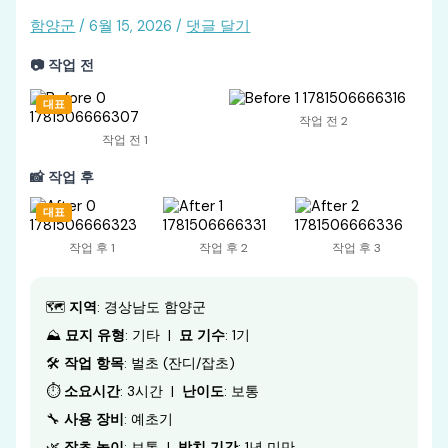
함양군
/
6월 15, 2026
/
댓글 달기
📷 작업 전
대표
작업 전 2
작업 전 1
📸 작업 후
대표
작업 후 1
작업 후 2
작업 후 3
🗺️
지역
: 경상남도 함양군
⛰️
묘지 유형
: 기타 |
묘 기수
: 1기
🛠️
작업 항목
: 벌초 (잔디/잡초)
⏱️
소요시간
: 3시간 |
난이도
: 보통
🔧
사용 장비
: 예초기
🌿
잡초 높이
: 보통 |
방치 기간
: 1년 미만