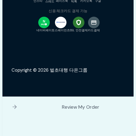
인스타
페이스북
카카오톡
구글
스레드
틱톡
신용·체크카드 결제 가능
N
pay
+
네이버페이
토스페이먼츠
SSL 안전결제
카드결제
Copyright © 2026 벌초대행 다온그룹
Review My Order