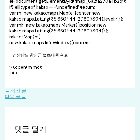
el=document.getElementById(‘map_6a2fa270a4b25′);
if(!el||typeof kakao===’undefined’)return;
var m=new kakao.maps.Map(el,{center:new
kakao.maps.LatLng(35.660444,127.807304),level:4});
var mk=new kakao.maps.Marker({position:new
kakao.maps.LatLng(35.660444,127.807304)});
mk.setMap(m);
new kakao.maps.InfoWindow({content:’
경상남도 함양군 벌초대행 완료
‘}).open(m,mk);
})();
←
이전 글
다음 글
→
댓글 달기