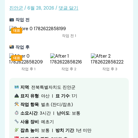
진안군
/
6월 28, 2026
/
댓글 달기
작업 전
대표
작업 전 1
작업 후
대표
작업 후 1
작업 후 2
작업 후 3
지역
: 전북특별자치도 진안군
묘지 유형
: 야산 |
묘 기수
: 1기
작업 항목
: 벌초 (잔디/잡초)
소요시간
: 3시간 |
난이도
: 보통
사용 장비
: 예초기
잡초 높이
: 보통 |
방치 기간
: 1년 미만