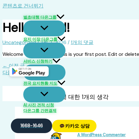
콘텐츠로 건너뛰기
벌초대행 다온그룹
Hello world!
묘지 이장 다온그룹
Uncategorized
/
3월 2, 2026
/
1개의 댓글
Welcome to WordPress. This is your first post. Edit or delete 
서비스 신청하기
←
이전 글
GET IT ON
다음 글
→
Google Play
전국 묘지현황 지도
“Hello world!”에 대한 1개의 생각
AI 사진 견적 신청
다온그룹 간편결제
1668-1646
카카오 상담
A WordPress Commenter