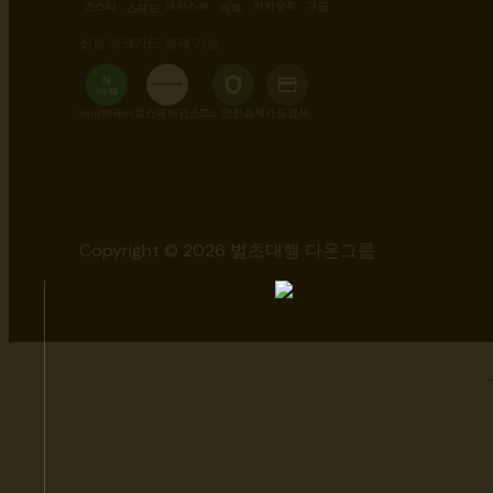
인스타
페이스북
카카오톡
구글
스레드
틱톡
신용·체크카드 결제 가능
N
pay
+
네이버페이
토스페이먼츠
SSL 안전결제
카드결제
Copyright © 2026 벌초대행 다온그룹