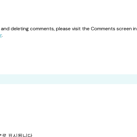
, and deleting comments, please visit the Comments screen i
r
.
*
로 표시됩니다